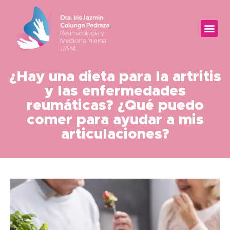
¿Hay una dieta para la artritis
y las enfermedades
reumáticas? ¿Qué puedo
comer para ayudar a mis
articulaciones?